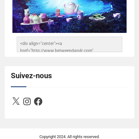
<div align="center"><a 
href="http://www.betweendandr.com" 
title="Between D&R"><img 
src="https://image.ibb.co/jcfFOA/14141704-
503716673157532-2788222864243652657-n.jpg" 
Suivez-nous
alt="Between D&R" style="border:none;" /></a>
</div>
X
Instagram
Facebook
Copyright
2024. All rights reserved.