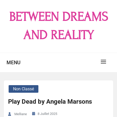
Skip
to
BETWEEN DREAMS
content
AND REALITY
MENU
Non Classé
Play Dead by Angela Marsons
8 Juillet 2025
Melliane