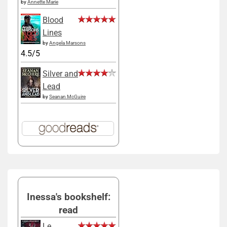
by
Annette Marie
Blood
Lines
by
Angela Marsons
4.5/5
Silver and
Lead
by
Seanan McGuire
Inessa's bookshelf:
read
Le