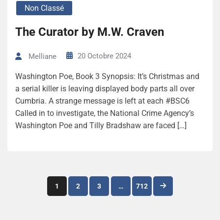
Non Classé
The Curator by M.W. Craven
20 Octobre 2024
Melliane
Washington Poe, Book 3 Synopsis: It’s Christmas and
a serial killer is leaving displayed body parts all over
Cumbria. A strange message is left at each #BSC6
Called in to investigate, the National Crime Agency’s
Washington Poe and Tilly Bradshaw are faced […]
Navigation
1
2
3
…
712
des