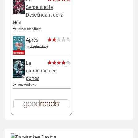
Serpent et le
Descendant de la
Nuit
by
Carissa Broadbent
Après
by
Stephen King
La
gardienne des
portes
by
Ilona Andrews