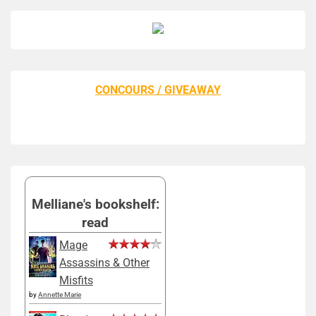
CONCOURS / GIVEAWAY
Melliane's bookshelf:
read
Mage
Assassins & Other
Misfits
by
Annette Marie