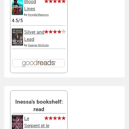
Blood
Lines
by
Angela Marsons
4.5/5
Silver and
Lead
by
Seanan McGuire
Inessa's bookshelf:
read
Le
Serpent et le