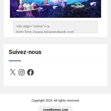
<div align="center"><a 
href="http://www.betweendandr.com" 
title="Between D&R"><img 
src="https://image.ibb.co/jcfFOA/14141704-
503716673157532-2788222864243652657-n.jpg" 
Suivez-nous
alt="Between D&R" style="border:none;" /></a>
</div>
X
Instagram
Facebook
Copyright
2024. All rights reserved.
rswpthemes.com