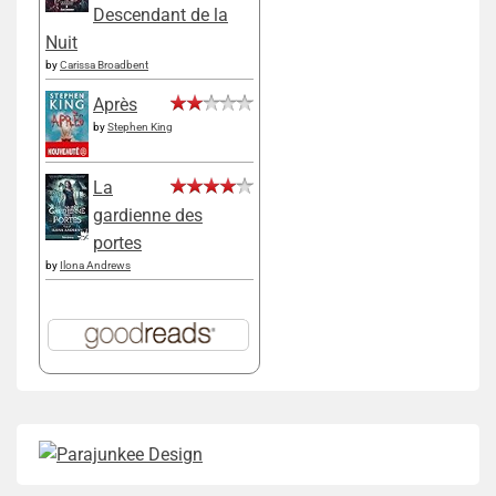
Descendant de la
Nuit
by
Carissa Broadbent
Après
by
Stephen King
La
gardienne des
portes
by
Ilona Andrews