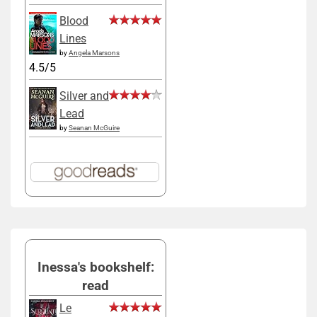
Blood
Lines
by
Angela Marsons
4.5/5
Silver and
Lead
by
Seanan McGuire
Inessa's bookshelf:
read
Le