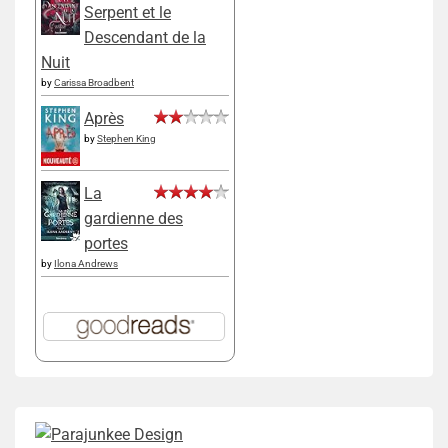
Serpent et le
Descendant de la
Nuit
by
Carissa Broadbent
Après
by
Stephen King
La
gardienne des
portes
by
Ilona Andrews