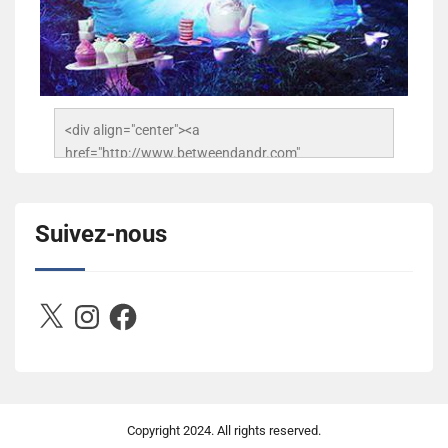
<div align="center"><a 
href="http://www.betweendandr.com" 
title="Between D&R"><img 
src="https://image.ibb.co/jcfFOA/14141704-
503716673157532-2788222864243652657-n.jpg" 
Suivez-nous
alt="Between D&R" style="border:none;" /></a>
</div>
X
Instagram
Facebook
Copyright
2024. All rights reserved.