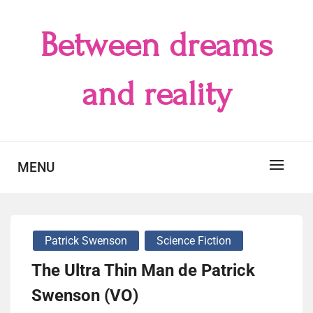
Skip
to
Between dreams
content
and reality
MENU
Patrick Swenson
Science Fiction
The Ultra Thin Man de Patrick
Swenson (VO)