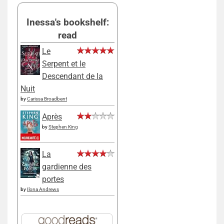
Inessa's bookshelf:
read
Le
Serpent et le
Descendant de la
Nuit
by
Carissa Broadbent
Après
by
Stephen King
La
gardienne des
portes
by
Ilona Andrews