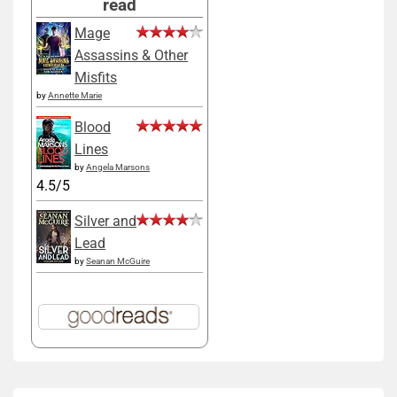
read
Mage
Assassins & Other
Misfits
by
Annette Marie
Blood
Lines
by
Angela Marsons
4.5/5
Silver and
Lead
by
Seanan McGuire