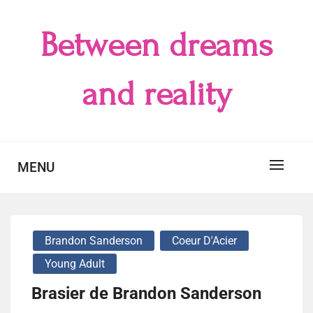
Skip
to
Between dreams
content
and reality
MENU
Brandon Sanderson
Coeur D'Acier
Young Adult
Brasier de Brandon Sanderson