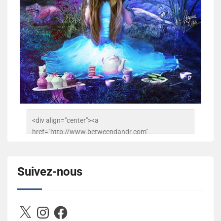
<div align="center"><a 
href="http://www.betweendandr.com" 
title="Between D&R"><img 
src="https://image.ibb.co/jcfFOA/14141704-
503716673157532-2788222864243652657-n.jpg" 
Suivez-nous
alt="Between D&R" style="border:none;" /></a>
</div>
X
Instagram
Facebook