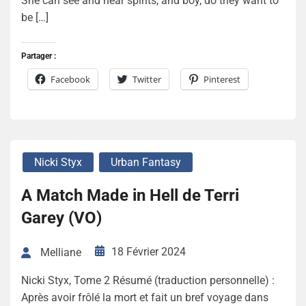
She can see and hear spirits, and boy, do they want to
be […]
Partager :
Facebook
Twitter
Pinterest
Nicki Styx
Urban Fantasy
A Match Made in Hell de Terri
Garey (VO)
18 Février 2024
Melliane
Nicki Styx, Tome 2 Résumé (traduction personnelle) :
Après avoir frôlé la mort et fait un bref voyage dans