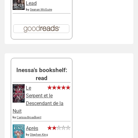
Lead
by
Seanan McGuire
Inessa's bookshelf:
read
Le
Serpent et le
Descendant de la
Nuit
by
Carissa Broadbent
Après
by
Stephen King