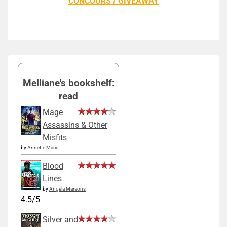
CONCOURS / GIVEAWAY
Melliane's bookshelf:
read
Mage
Assassins & Other
Misfits
by
Annette Marie
Blood
Lines
by
Angela Marsons
4.5/5
Silver and