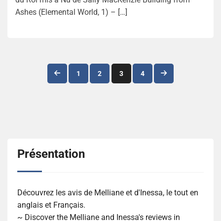
Ashes (Elemental World, 1) – […]
Navigation
1
2
3
4
des
articles
Présentation
Découvrez les avis de Melliane et d'Inessa, le tout en
anglais et Français.
~ Discover the Melliane and Inessa's reviews in