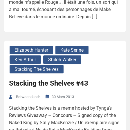
monde m’appelle Rouge ». Il était une fois, un sort qui
a mal tourné, échouant des personnages de Make
Believe dans le monde ordinaire. Depuis […]
Elizabeth Hunter
Kate Serine
Keri Arthur
Shiloh Walker
Stacking The Shelves
Stacking the Shelves #43
30 Mars 2013
Betweendandr
Stacking the Shelves is a meme hosted by Tynga’s
Reviews Giveaway – Concours – Signed copy of the
Naked King by Sally MacKenzie / Un exemplaire signé
du Roi mis à Nu de Sally MacKenzie Building from