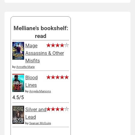
Melliane's bookshelf:
read
Mage
Assassins & Other
Misfits
by
Annette Marie
Blood
Lines
by
Angela Marsons
4.5/5
Silver and
Lead
by
Seanan McGuire