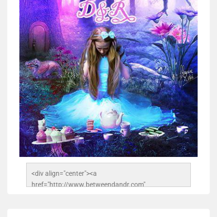
<div align="center"><a 
href="http://www.betweendandr.com" 
title="Between D&R"><img 
src="https://image.ibb.co/jcfFOA/14141704-