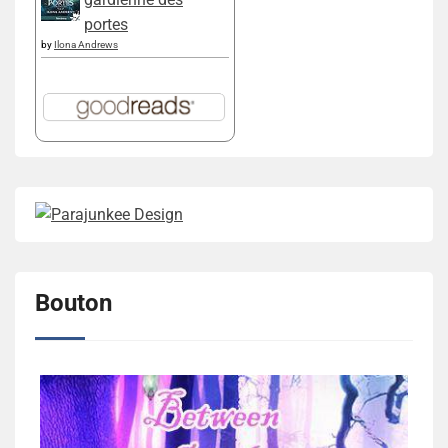
portes
by
Ilona Andrews
Bouton