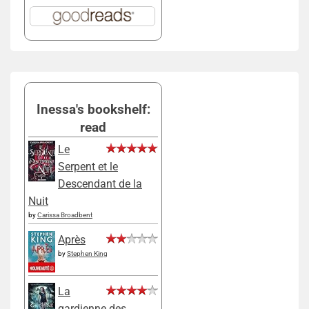
Inessa's bookshelf:
read
Le
Serpent et le
Descendant de la
Nuit
by
Carissa Broadbent
Après
by
Stephen King
La
gardienne des