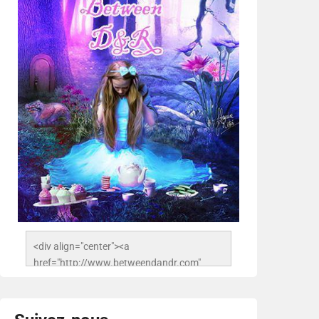
<div align="center"><a 
href="http://www.betweendandr.com" 
title="Between D&R"><img 
src="https://image.ibb.co/jcfFOA/14141704-
503716673157532-