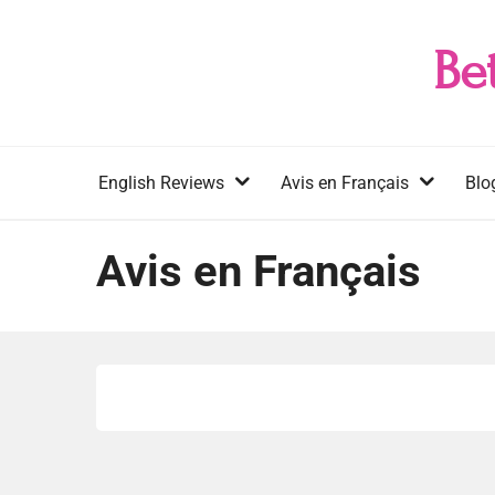
Skip
to
Be
content
English Reviews
Avis en Français
Blo
Avis en Français