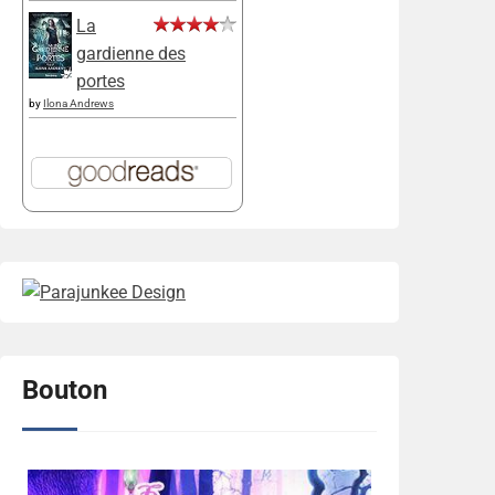
La
gardienne des
portes
by
Ilona Andrews
Bouton