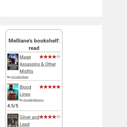
Melliane's bookshelf:
read
Mage
Assassins & Other
Misfits
by
Annette Marie
Blood
Lines
by
Angela Marsons
4.5/5
Silver and
Lead