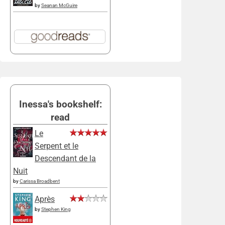
by
Seanan McGuire
Inessa's bookshelf:
read
Le
Serpent et le
Descendant de la
Nuit
by
Carissa Broadbent
Après
by
Stephen King