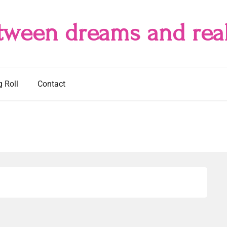
tween dreams and real
g Roll
Contact