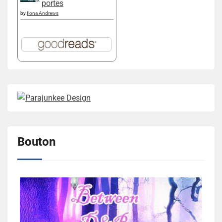
portes
by
Ilona Andrews
Bouton