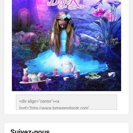
<div align="center"><a 
href="http://www.betweendandr.com" 
title="Between D&R"><img 
src="https://image.ibb.co/jcfFOA/14141704-
503716673157532-2788222864243652657-n.jpg" 
Suivez-nous