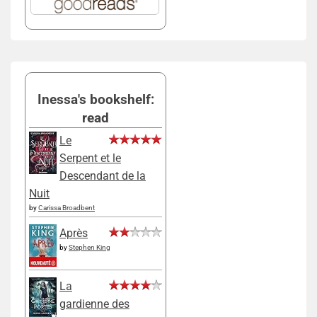
Inessa's bookshelf:
read
Le
Serpent et le
Descendant de la
Nuit
by
Carissa Broadbent
Après
by
Stephen King
La
gardienne des