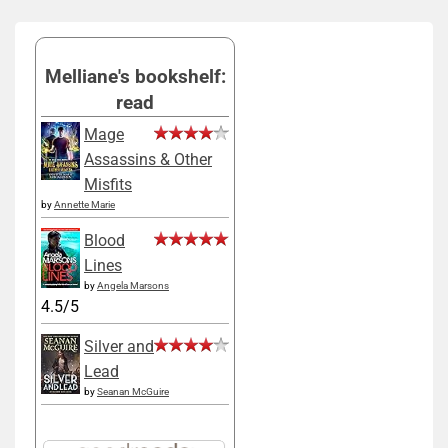
Melliane's bookshelf:
read
Mage
Assassins & Other
Misfits
by
Annette Marie
Blood
Lines
by
Angela Marsons
4.5/5
Silver and
Lead
by
Seanan McGuire