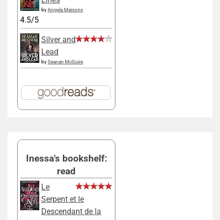
by
Angela Marsons
4.5/5
Silver and
Lead
by
Seanan McGuire
Inessa's bookshelf:
read
Le
Serpent et le
Descendant de la