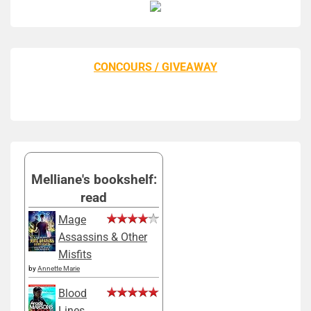
CONCOURS / GIVEAWAY
Melliane's bookshelf:
read
Mage
Assassins & Other
Misfits
by
Annette Marie
Blood
Lines