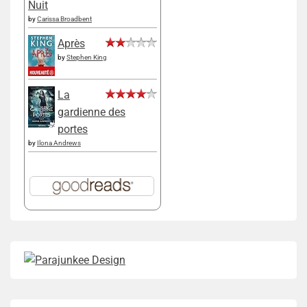
Nuit
by
Carissa Broadbent
Après
by
Stephen King
La
gardienne des
portes
by
Ilona Andrews