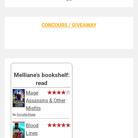
CONCOURS / GIVEAWAY
Melliane's bookshelf:
read
Mage
Assassins & Other
Misfits
by
Annette Marie
Blood
Lines