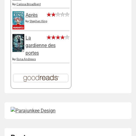
by
Carissa Broadbent
Après
by
Stephen King
La
gardienne des
portes
by
Ilona Andrews