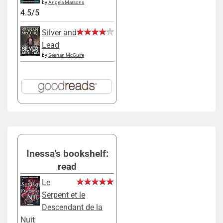
by
Angela Marsons
4.5/5
Silver and
Lead
by
Seanan McGuire
Inessa's bookshelf:
read
Le
Serpent et le
Descendant de la
Nuit