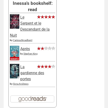
Inessa's bookshelf:
read
Le
Serpent et le
Descendant de la
Nuit
by
Carissa Broadbent
Après
by
Stephen King
La
gardienne des
portes
by
Ilona Andrews