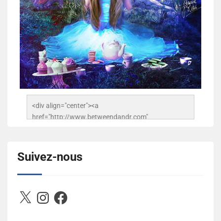
<div align="center"><a 
href="http://www.betweendandr.com" 
title="Between D&R"><img 
src="https://image.ibb.co/jcfFOA/14141704-
503716673157532-2788222864243652657-n.jpg" 
Suivez-nous
alt="Between D&R" style="border:none;" /></a>
</div>
X
Instagram
Facebook