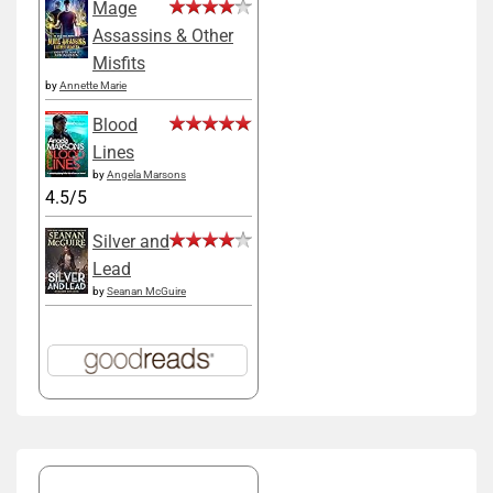
Mage
Assassins & Other
Misfits
by
Annette Marie
Blood
Lines
by
Angela Marsons
4.5/5
Silver and
Lead
by
Seanan McGuire