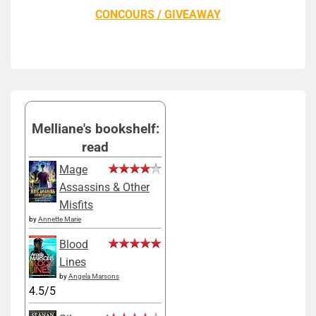
CONCOURS / GIVEAWAY
Melliane's bookshelf:
read
Mage
Assassins & Other
Misfits
by
Annette Marie
Blood
Lines
by
Angela Marsons
4.5/5