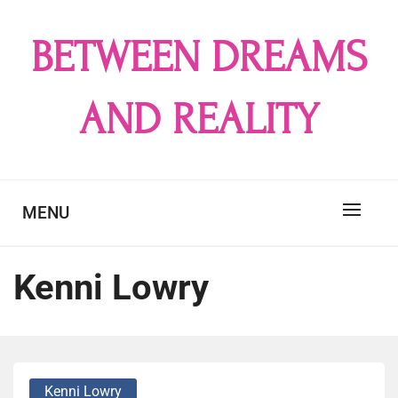
Skip
to
BETWEEN DREAMS
content
AND REALITY
MENU
Kenni Lowry
Kenni Lowry