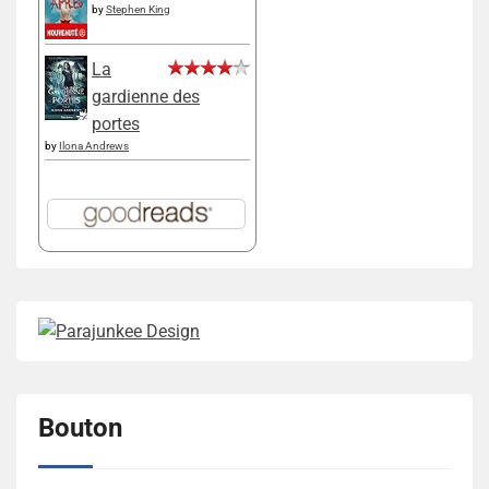
by
Stephen King
La
gardienne des
portes
by
Ilona Andrews
Bouton