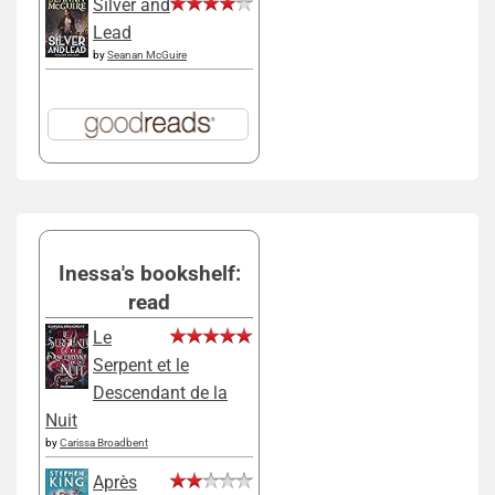
Silver and
Lead
by
Seanan McGuire
Inessa's bookshelf:
read
Le
Serpent et le
Descendant de la
Nuit
by
Carissa Broadbent
Après