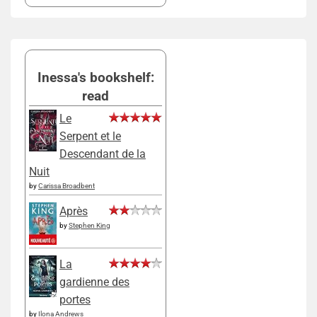
Inessa's bookshelf:
read
Le
Serpent et le
Descendant de la
Nuit
by
Carissa Broadbent
Après
by
Stephen King
La
gardienne des
portes
by
Ilona Andrews