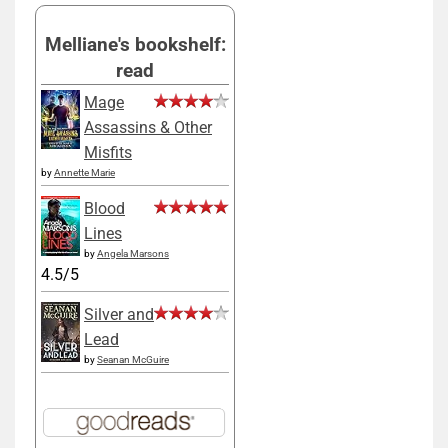
Melliane's bookshelf:
read
Mage
Assassins & Other
Misfits
by
Annette Marie
Blood
Lines
by
Angela Marsons
4.5/5
Silver and
Lead
by
Seanan McGuire