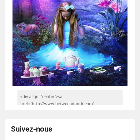
<div align="center"><a 
href="http://www.betweendandr.com" 
title="Between D&R"><img 
src="https://image.ibb.co/jcfFOA/14141704-
503716673157532-2788222864243652657-n.jpg" 
Suivez-nous
alt="Between D&R" style="border:none;" /></a>
</div>