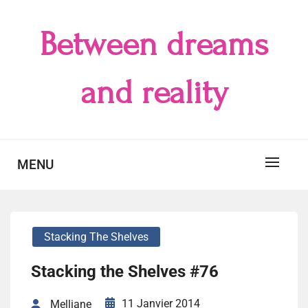
Skip
to
Between dreams
content
and reality
MENU
Stacking The Shelves
Stacking the Shelves #76
11 Janvier 2014
Melliane