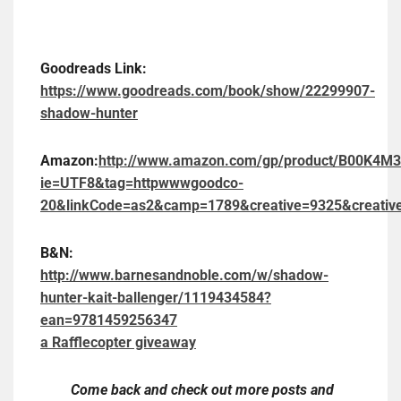
Goodreads Link:
https://www.goodreads.com/book/show/22299907-
shadow-hunter
Amazon:
http://www.amazon.com/gp/product/B00K4M3
ie=UTF8&tag=httpwwwgoodco-
20&linkCode=as2&camp=1789&creative=9325&creat
B&N:
http://www.barnesandnoble.com/w/shadow-
hunter-kait-ballenger/1119434584?
ean=9781459256347
a Rafflecopter giveaway
Come back and check out more posts and