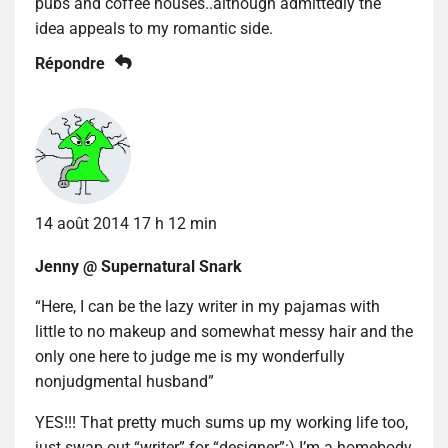
pubs and coffee houses..although admittedly the
idea appeals to my romantic side.
Répondre
14 août 2014 17 h 12 min
Jenny @ Supernatural Snark
“Here, I can be the lazy writer in my pajamas with
little to no makeup and somewhat messy hair and the
only one here to judge me is my wonderfully
nonjudgmental husband”
YES!!! That pretty much sums up my working life too,
just swap out “writer” for “designer”:) I’m a homebody