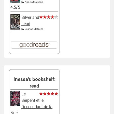
by
Angela Marsons
4.5/5
Silver and
Lead
by
Seanan McGuire
Inessa's bookshelf:
read
Le
Serpent et le
Descendant de la
Nuit