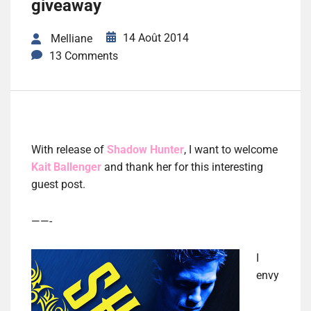
giveaway
14 Août 2014
Melliane
13 Comments
With release of
Shadow Hunter
, I want to welcome
Kait Ballenger
and thank her for this interesting
guest post.
——-
I
envy