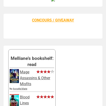
CONCOURS / GIVEAWAY
Melliane's bookshelf:
read
Mage
Assassins & Other
Misfits
by
Annette Marie
Blood
Lines