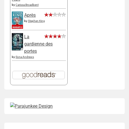
by
Carissa Broadbent
Après
by
Stephen King
La
gardienne des
portes
by
Ilona Andrews