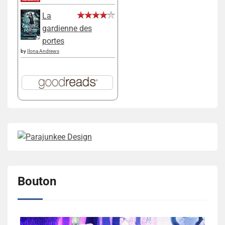
La
gardienne des
portes
by
Ilona Andrews
Bouton