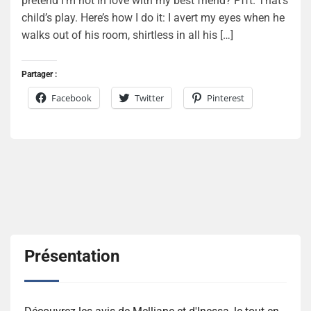
pretend I’m not in love with my best friend? Pfft. That’s
child’s play. Here’s how I do it: I avert my eyes when he
walks out of his room, shirtless in all his […]
Partager :
Facebook
Twitter
Pinterest
Présentation