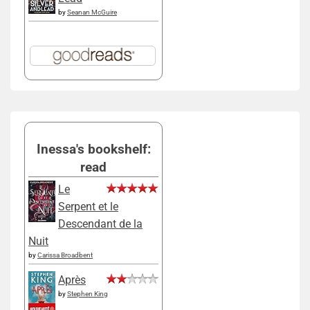
by
Seanan McGuire
Inessa's bookshelf:
read
Le
Serpent et le
Descendant de la
Nuit
by
Carissa Broadbent
Après
by
Stephen King