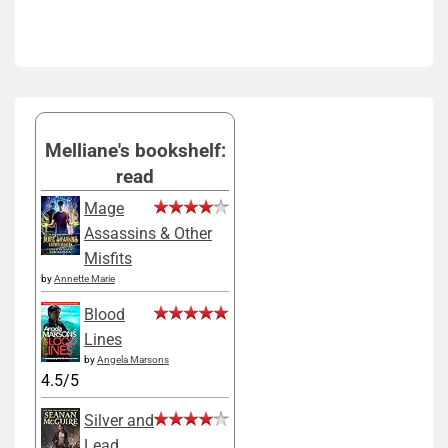
Melliane's bookshelf:
read
Mage
Assassins & Other
Misfits
by
Annette Marie
Blood
Lines
by
Angela Marsons
4.5/5
Silver and
Lead