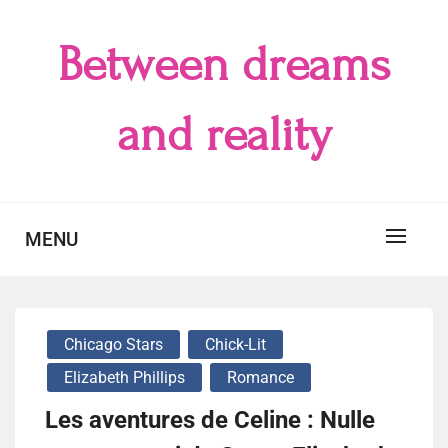
Skip
to
Between dreams
content
and reality
MENU
Chicago Stars
Chick-Lit
Elizabeth Phillips
Romance
Les aventures de Celine : Nulle