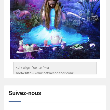
<div align="center"><a 
href="http://www.betweendandr.com" 
title="Between D&R"><img 
src="https://image.ibb.co/jcfFOA/14141704-
503716673157532-2788222864243652657-n.jpg" 
Suivez-nous
alt="Between D&R" style="border:none;" /></a>
</div>