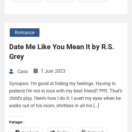
Romance
Date Me Like You Mean It by R.S.
Grey
7 Juin 2023
Cass
Synopsis: I’m good at hiding my feelings. Having to
pretend I’m not in love with my best friend? Pfft. That’s
child’s play. Here’s how I do it: I avert my eyes when he
walks out of his room, shirtless in all his […]
Partager :