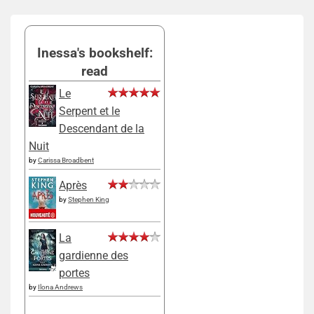
Inessa's bookshelf:
read
Le
Serpent et le
Descendant de la
Nuit
by
Carissa Broadbent
Après
by
Stephen King
La
gardienne des
portes
by
Ilona Andrews