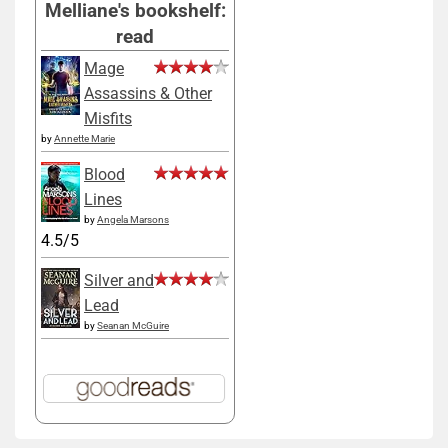
Melliane's bookshelf:
read
Mage
Assassins & Other
Misfits
by
Annette Marie
Blood
Lines
by
Angela Marsons
4.5/5
Silver and
Lead
by
Seanan McGuire