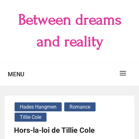
Skip
to
Between dreams
content
and reality
MENU
Hades Hangmen
Romance
Tillie Cole
Hors-la-loi de Tillie Cole