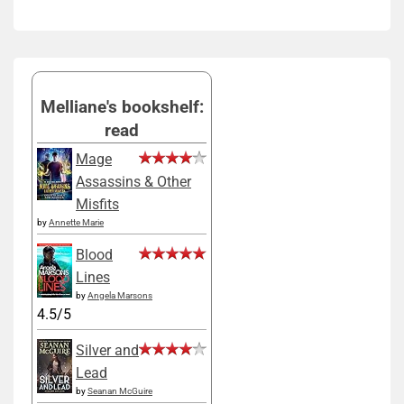
Melliane's bookshelf:
read
Mage
Assassins & Other
Misfits
by
Annette Marie
Blood
Lines
by
Angela Marsons
4.5/5
Silver and
Lead
by
Seanan McGuire