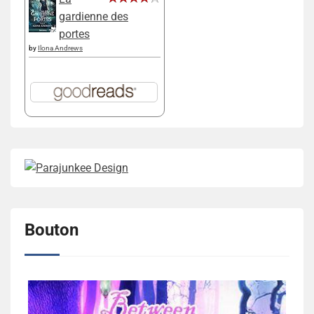
gardienne des
portes
by
Ilona Andrews
Bouton