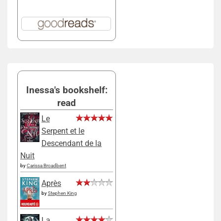
Inessa's bookshelf:
read
Le
Serpent et le
Descendant de la
Nuit
by
Carissa Broadbent
Après
by
Stephen King
La