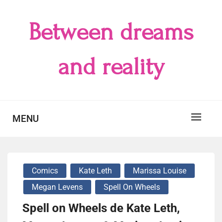
Skip
to
Between dreams
content
and reality
MENU
Comics
Kate Leth
Marissa Louise
Megan Levens
Spell On Wheels
Spell on Wheels de Kate Leth,