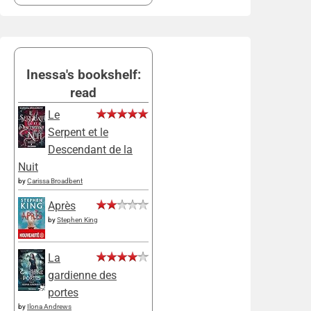
Inessa's bookshelf:
read
Le
Serpent et le
Descendant de la
Nuit
by
Carissa Broadbent
Après
by
Stephen King
La
gardienne des
portes
by
Ilona Andrews