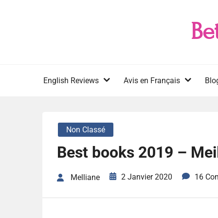
Skip
to
Be
content
English Reviews
Avis en Français
Blo
Non Classé
Best books 2019 – Meil
2 Janvier 2020
16 Co
Melliane