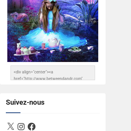
<div align="center"><a 
href="http://www.betweendandr.com" 
title="Between D&R"><img 
src="https://image.ibb.co/jcfFOA/14141704-
503716673157532-
Suivez-nous
2788222864243652657-n.jpg" 
alt="Between D&R" style="border:none;" />
</a></div>
X
Instagram
Facebook