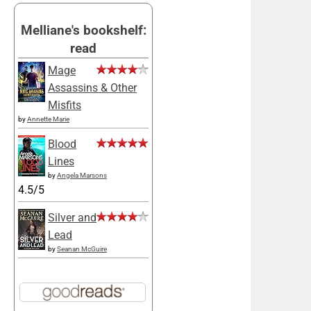
Melliane's bookshelf:
read
Mage
Assassins & Other
Misfits
by
Annette Marie
Blood
Lines
by
Angela Marsons
4.5/5
Silver and
Lead
by
Seanan McGuire