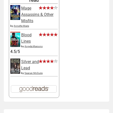
read
Mage
Assassins & Other
Misfits
by
Annette Marie
Blood
Lines
by
Angela Marsons
4.5/5
Silver and
Lead
by
Seanan McGuire