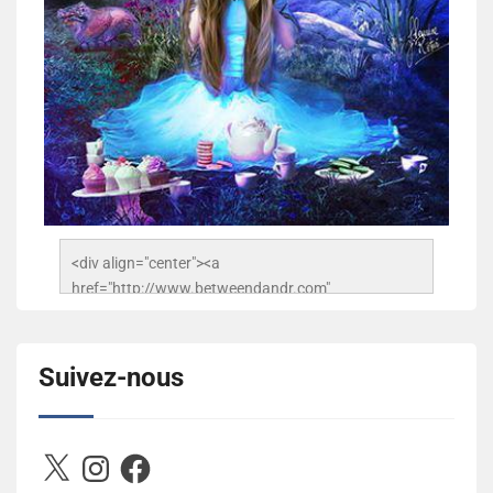
<div align="center"><a 
href="http://www.betweendandr.com" 
title="Between D&R"><img 
src="https://image.ibb.co/jcfFOA/14141704-
503716673157532-2788222864243652657-n.jpg" 
Suivez-nous
alt="Between D&R" style="border:none;" /></a>
</div>
X
Instagram
Facebook