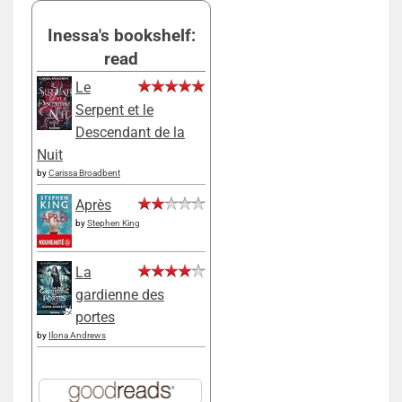
Inessa's bookshelf:
read
Le
Serpent et le
Descendant de la
Nuit
by
Carissa Broadbent
Après
by
Stephen King
La
gardienne des
portes
by
Ilona Andrews