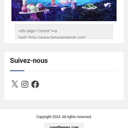
<div align="center"><a 
href="http://www.betweendandr.com" 
title="Between D&R"><img 
src="https://image.ibb.co/jcfFOA/14141704-
503716673157532-2788222864243652657-n.jpg" 
Suivez-nous
alt="Between D&R" style="border:none;" /></a>
</div>
X
Instagram
Facebook
Copyright
2024. All rights reserved.
rswpthemes.com