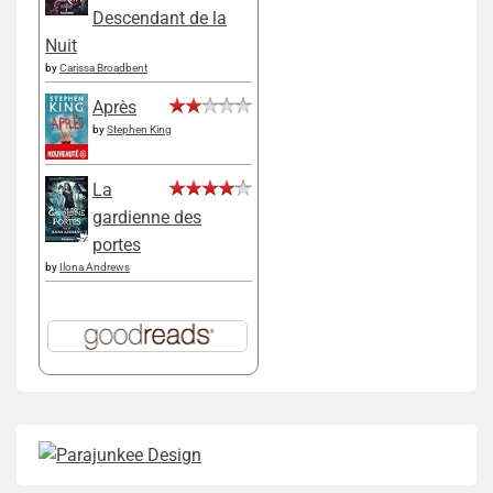
Descendant de la
Nuit
by
Carissa Broadbent
Après
by
Stephen King
La
gardienne des
portes
by
Ilona Andrews