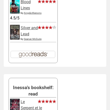
Blood
Lines
by
Angela Marsons
4.5/5
Silver and
Lead
by
Seanan McGuire
Inessa's bookshelf:
read
Le
Serpent et le