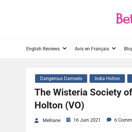
Skip
to
Be
content
English Reviews
Avis en Français
Blo
Dangerous Damsels
India Holton
The Wisteria Society o
Holton (VO)
16 Juin 2021
6 Comm
Melliane