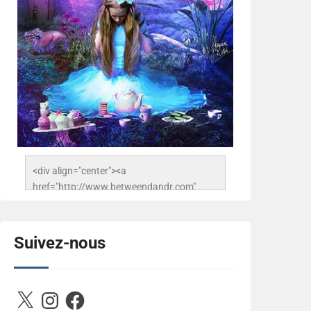
<div align="center"><a 
href="http://www.betweendandr.com" 
title="Between D&R"><img 
src="https://image.ibb.co/jcfFOA/14141704-
503716673157532-
Suivez-nous
2788222864243652657-n.jpg" 
alt="Between D&R" style="border:none;" />
</a></div>
X
Instagram
Facebook