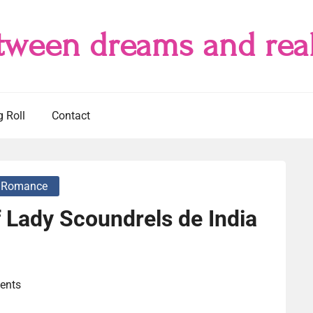
tween dreams and real
g Roll
Contact
Romance
f Lady Scoundrels de India
ents