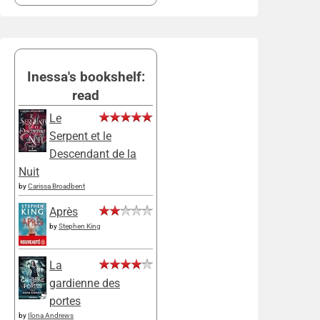
Inessa's bookshelf:
read
Le
Serpent et le
Descendant de la
Nuit
by
Carissa Broadbent
Après
by
Stephen King
La
gardienne des
portes
by
Ilona Andrews