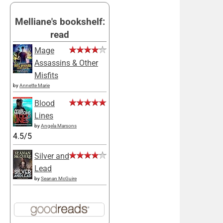
Melliane's bookshelf:
read
Mage
Assassins & Other
Misfits
by
Annette Marie
Blood
Lines
by
Angela Marsons
4.5/5
Silver and
Lead
by
Seanan McGuire