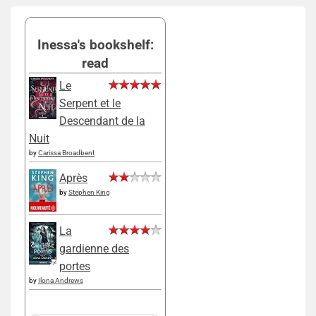
Inessa's bookshelf:
read
Le
Serpent et le
Descendant de la
Nuit
by
Carissa Broadbent
Après
by
Stephen King
La
gardienne des
portes
by
Ilona Andrews