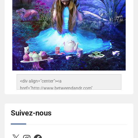
<div align="center"><a 
href="http://www.betweendandr.com" 
title="Between D&R"><img 
src="https://image.ibb.co/jcfFOA/14141704-
503716673157532-2788222864243652657-n.jpg" 
Suivez-nous
alt="Between D&R" style="border:none;" /></a>
</div>
X
Instagram
Facebook