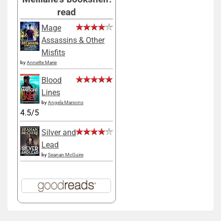
read
Mage
Assassins & Other
Misfits
by
Annette Marie
Blood
Lines
by
Angela Marsons
4.5/5
Silver and
Lead
by
Seanan McGuire