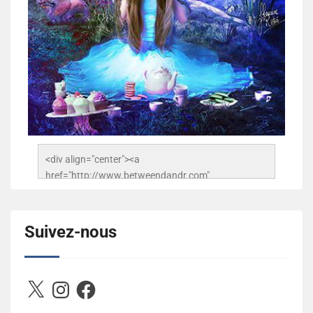
<div align="center"><a 
href="http://www.betweendandr.com" 
title="Between D&R"><img 
src="https://image.ibb.co/jcfFOA/14141704-
503716673157532-2788222864243652657-n.jpg" 
Suivez-nous
alt="Between D&R" style="border:none;" /></a>
</div>
X
Instagram
Facebook