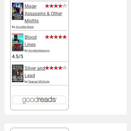
Mage
Assassins & Other
Misfits
by
Annette Marie
Blood
Lines
by
Angela Marsons
4.5/5
Silver and
Lead
by
Seanan McGuire