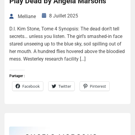
Play Dead by Angela Marsons
8 Juillet 2025
Melliane
D.I. Kim Stone, Tome 4 Synopsis: The dead don’t tell
secrets… unless you listen. The girl’s smashed-in face
stared unseeing up to the blue sky, soil spilling out of
her mouth. A hundred flies hovered above the bloodied
mess. Westerley research facility […]
Partager :
Facebook
Twitter
Pinterest