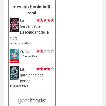
Inessa's bookshelf:
read
Le
Serpent et le
Descendant de la
Nuit
by
Carissa Broadbent
Après
by
Stephen King
La
gardienne des
portes
by
Ilona Andrews