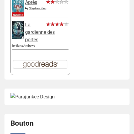
Après
by
Stephen King
La
gardienne des
portes
by
Ilona Andrews
Bouton