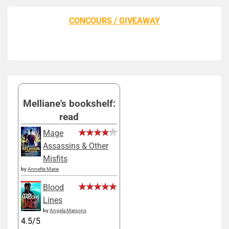
CONCOURS / GIVEAWAY
Melliane's bookshelf:
read
Mage
Assassins & Other
Misfits
by
Annette Marie
Blood
Lines
by
Angela Marsons
4.5/5