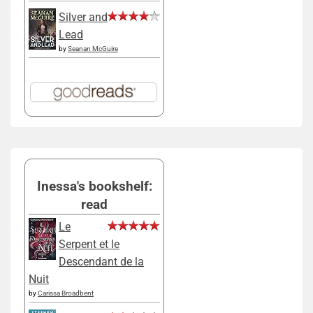
Silver and
Lead
by
Seanan McGuire
Inessa's bookshelf:
read
Le
Serpent et le
Descendant de la
Nuit
by
Carissa Broadbent