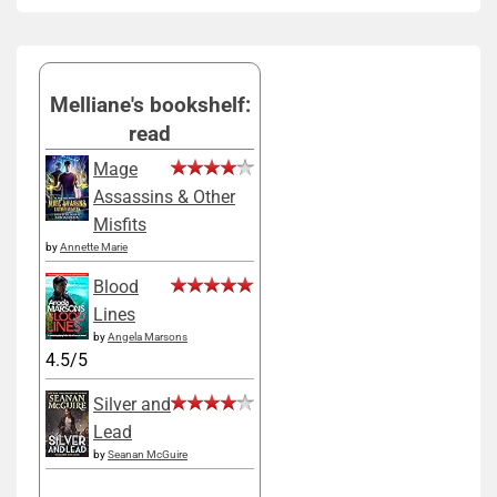
Melliane's bookshelf:
read
Mage
Assassins & Other
Misfits
by
Annette Marie
Blood
Lines
by
Angela Marsons
4.5/5
Silver and
Lead
by
Seanan McGuire