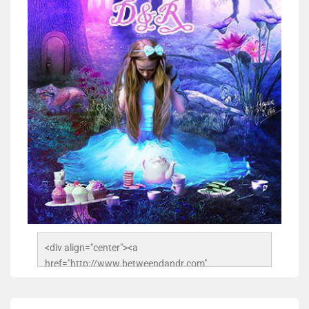
<div align="center"><a 
href="http://www.betweendandr.com" 
title="Between D&R"><img 
src="https://image.ibb.co/jcfFOA/14141704-