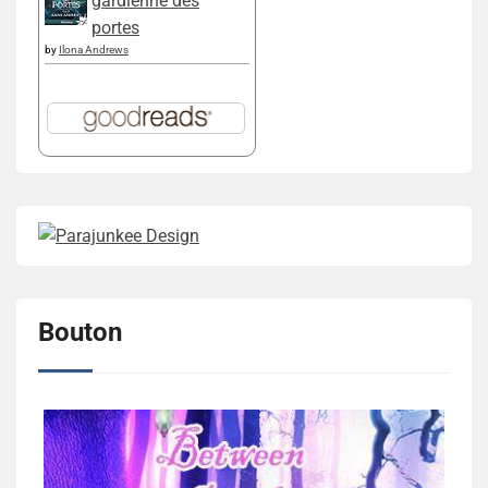
gardienne des
portes
by
Ilona Andrews
Bouton