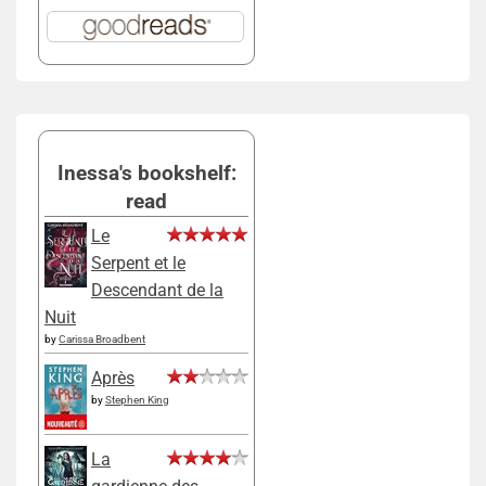
Inessa's bookshelf:
read
Le
Serpent et le
Descendant de la
Nuit
by
Carissa Broadbent
Après
by
Stephen King
La