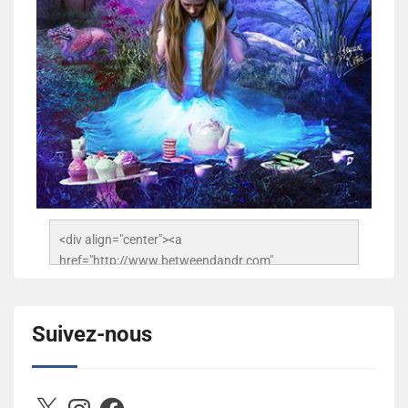
<div align="center"><a 
href="http://www.betweendandr.com" 
title="Between D&R"><img 
src="https://image.ibb.co/jcfFOA/14141704-
503716673157532-2788222864243652657-n.jpg" 
Suivez-nous
alt="Between D&R" style="border:none;" /></a>
</div>
X
Instagram
Facebook