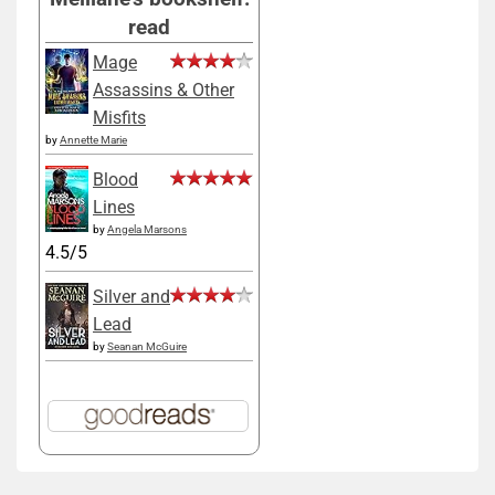
read
Mage
Assassins & Other
Misfits
by
Annette Marie
Blood
Lines
by
Angela Marsons
4.5/5
Silver and
Lead
by
Seanan McGuire