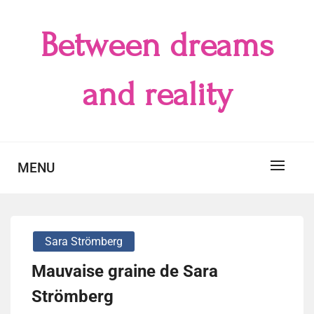
Skip
to
Between dreams
content
and reality
MENU
Sara Strömberg
Mauvaise graine de Sara
Strömberg