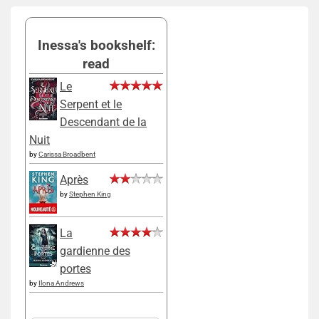
Inessa's bookshelf:
read
Le
Serpent et le
Descendant de la
Nuit
by
Carissa Broadbent
Après
by
Stephen King
La
gardienne des
portes
by
Ilona Andrews