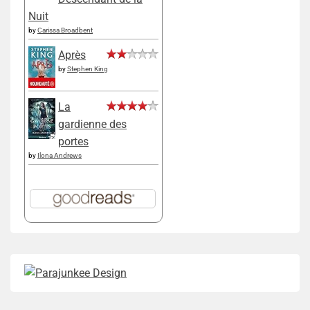
Nuit
by
Carissa Broadbent
Après
by
Stephen King
La
gardienne des
portes
by
Ilona Andrews