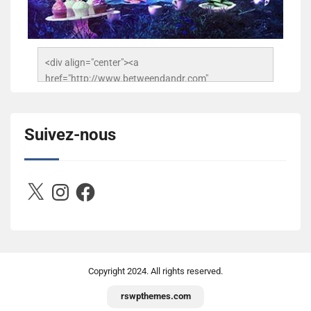
<div align="center"><a 
href="http://www.betweendandr.com" 
title="Between D&R"><img 
src="https://image.ibb.co/jcfFOA/14141704-
503716673157532-2788222864243652657-n.jpg" 
Suivez-nous
alt="Between D&R" style="border:none;" /></a>
</div>
X
Instagram
Facebook
Copyright
2024. All rights reserved.
rswpthemes.com