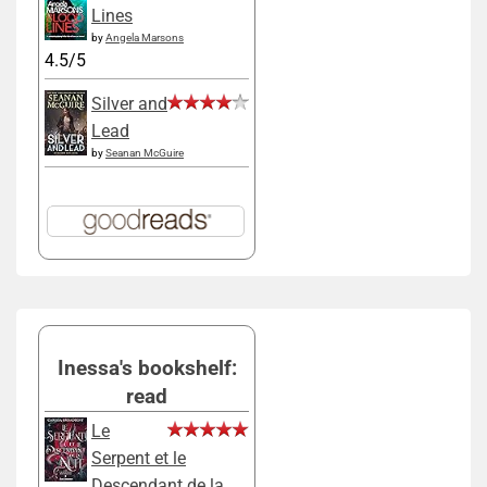
Lines
by
Angela Marsons
4.5/5
Silver and
Lead
by
Seanan McGuire
Inessa's bookshelf:
read
Le
Serpent et le
Descendant de la