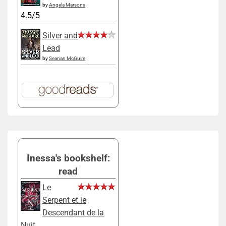
by
Angela Marsons
4.5/5
Silver and
Lead
by
Seanan McGuire
Inessa's bookshelf:
read
Le
Serpent et le
Descendant de la
Nuit