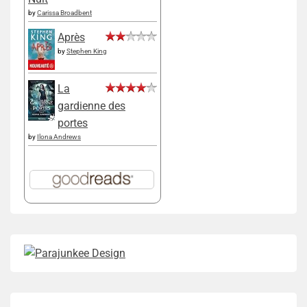
by
Carissa Broadbent
Après
by
Stephen King
La
gardienne des
portes
by
Ilona Andrews