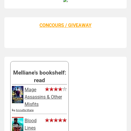
CONCOURS / GIVEAWAY
Melliane's bookshelf:
read
Mage
Assassins & Other
Misfits
by
Annette Marie
Blood
Lines