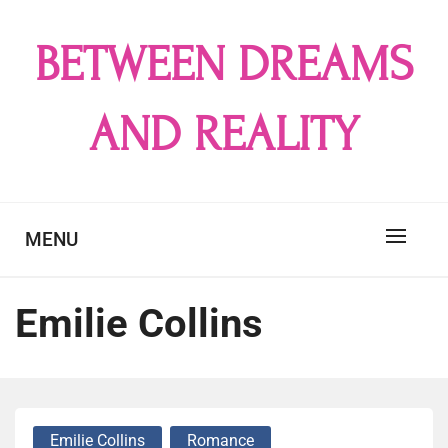
Skip
to
BETWEEN DREAMS
content
AND REALITY
MENU
Emilie Collins
Emilie Collins
Romance