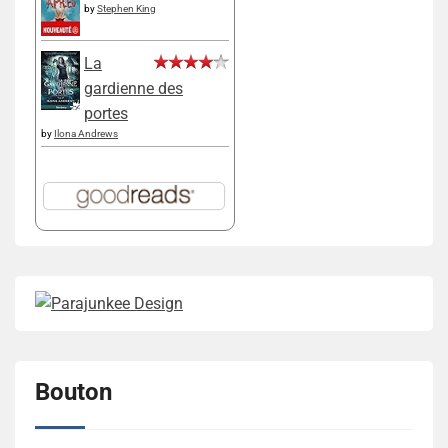
by
Stephen King
La
gardienne des
portes
by
Ilona Andrews
Bouton