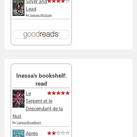
Silver and
Lead
by
Seanan McGuire
Inessa's bookshelf:
read
Le
Serpent et le
Descendant de la
Nuit
by
Carissa Broadbent
Après