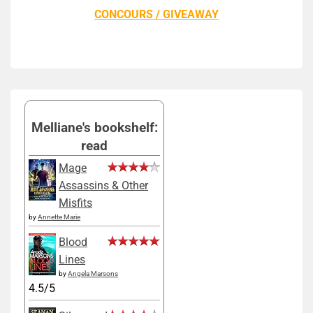
CONCOURS / GIVEAWAY
Melliane's bookshelf:
read
Mage
Assassins & Other
Misfits
by
Annette Marie
Blood
Lines
by
Angela Marsons
4.5/5