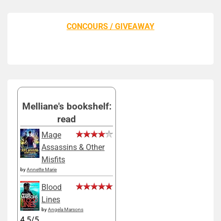
CONCOURS / GIVEAWAY
Melliane's bookshelf:
read
Mage
Assassins & Other
Misfits
by
Annette Marie
Blood
Lines
by
Angela Marsons
4.5/5