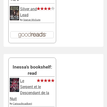
Silver and
Lead
by
Seanan McGuire
Inessa's bookshelf:
read
Le
Serpent et le
Descendant de la
Nuit
by
Carissa Broadbent