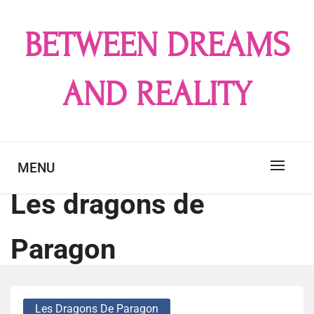
Skip
to
BETWEEN DREAMS
content
AND REALITY
MENU
Les dragons de
Paragon
Les Dragons De Paragon