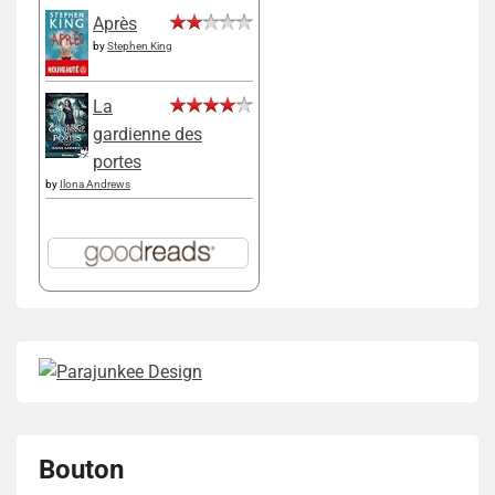
Après
by
Stephen King
La
gardienne des
portes
by
Ilona Andrews
Bouton