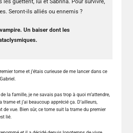
les guettent, lui et Sabrina. Pour survivre,
iles. Seront-ils alliés ou ennemis ?
 vampire. Un baiser dont les
ataclysmiques.
emier tome et j’étais curieuse de me lancer dans ce
Gabriel.
la famille, je ne savais pas trop à quoi m’attendre,
 trame et j’ai beaucoup apprécié ça. D’ailleurs,
t de vue. Bien sûr, ce tome suit la trame du premier
st lié.
renommé et il a décidé depuis longtemps de vivre