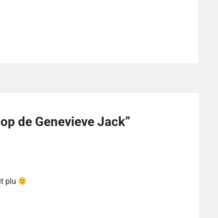
rop de Genevieve Jack
”
it plu