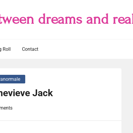
tween dreams and real
g Roll
Contact
anormale
nevieve Jack
ments