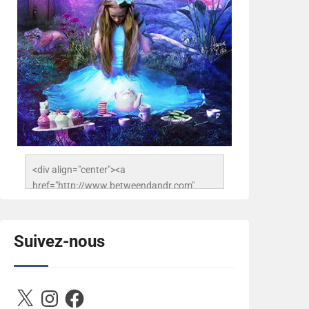
<div align="center"><a 
href="http://www.betweendandr.com" 
title="Between D&R"><img 
src="https://image.ibb.co/jcfFOA/14141704-
503716673157532-
Suivez-nous
2788222864243652657-n.jpg" 
alt="Between D&R" style="border:none;" />
</a></div>
X
Instagram
Facebook