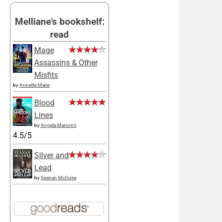
Melliane's bookshelf:
read
Mage
Assassins & Other
Misfits
by
Annette Marie
Blood
Lines
by
Angela Marsons
4.5/5
Silver and
Lead
by
Seanan McGuire