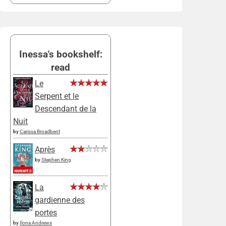
Inessa's bookshelf:
read
Le
Serpent et le
Descendant de la
Nuit
by
Carissa Broadbent
Après
by
Stephen King
La
gardienne des
portes
by
Ilona Andrews