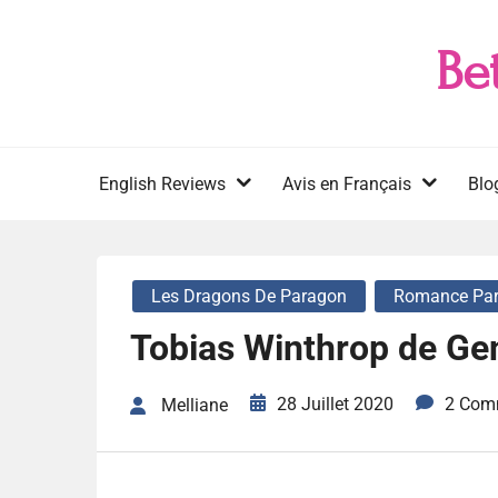
Skip
to
Be
content
English Reviews
Avis en Français
Blo
Les Dragons De Paragon
Romance Par
Tobias Winthrop de Ge
28 Juillet 2020
2 Com
Melliane