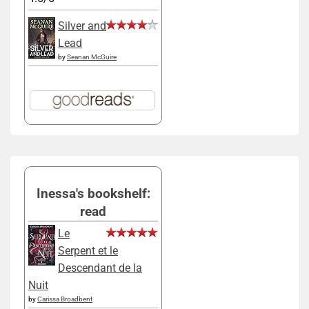
Silver and
Lead
by
Seanan McGuire
Inessa's bookshelf:
read
Le
Serpent et le
Descendant de la
Nuit
by
Carissa Broadbent