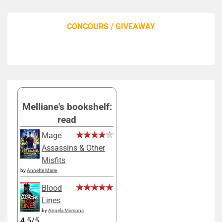
CONCOURS / GIVEAWAY
Melliane's bookshelf:
read
Mage
Assassins & Other
Misfits
by
Annette Marie
Blood
Lines
by
Angela Marsons
4.5/5