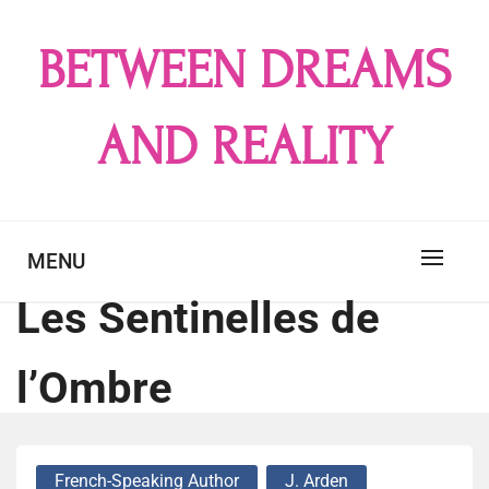
Skip
to
BETWEEN DREAMS
content
AND REALITY
MENU
Les Sentinelles de
l’Ombre
French-Speaking Author
J. Arden