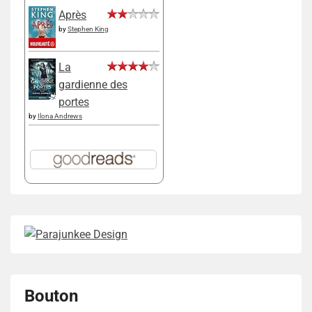
Après
by
Stephen King
La
gardienne des
portes
by
Ilona Andrews
Bouton