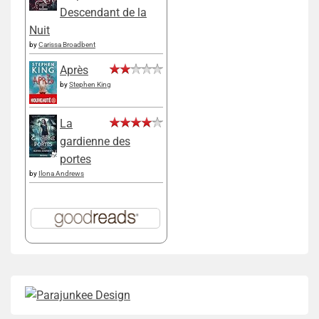
Descendant de la
Nuit
by
Carissa Broadbent
Après
by
Stephen King
La
gardienne des
portes
by
Ilona Andrews