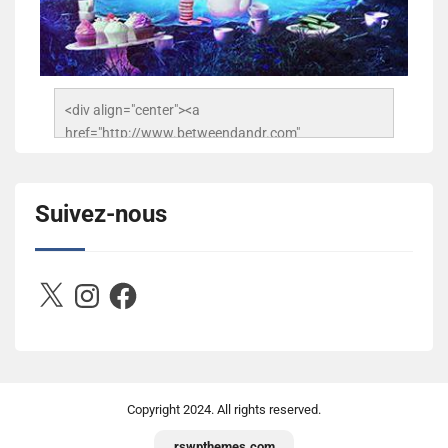
<div align="center"><a 
href="http://www.betweendandr.com" 
title="Between D&R"><img 
src="https://image.ibb.co/jcfFOA/14141704-
503716673157532-2788222864243652657-n.jpg" 
Suivez-nous
alt="Between D&R" style="border:none;" /></a>
</div>
X
Instagram
Facebook
Copyright
2024. All rights reserved.
rswpthemes.com