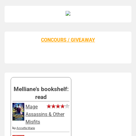
CONCOURS / GIVEAWAY
Melliane's bookshelf:
read
Mage
Assassins & Other
Misfits
by
Annette Marie