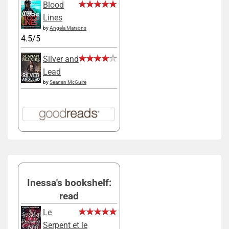
Blood
Lines
by
Angela Marsons
4.5/5
Silver and
Lead
by
Seanan McGuire
Inessa's bookshelf:
read
Le
Serpent et le