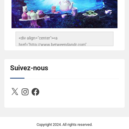
<div align="center"><a 
href="http://www.betweendandr.com" 
title="Between D&R"><img 
src="https://image.ibb.co/jcfFOA/14141704-
503716673157532-2788222864243652657-n.jpg" 
Suivez-nous
alt="Between D&R" style="border:none;" /></a>
</div>
X
Instagram
Facebook
Copyright
2024. All rights reserved.