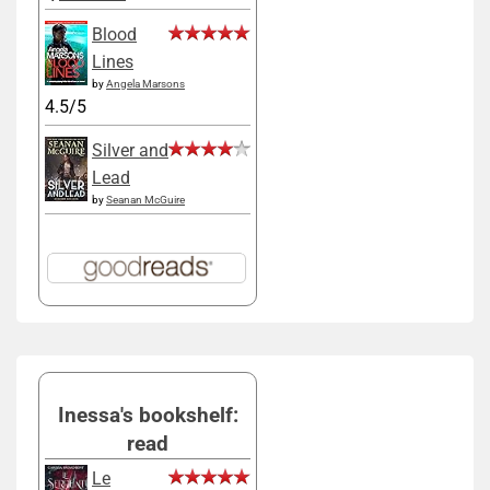
Blood
Lines
by
Angela Marsons
4.5/5
Silver and
Lead
by
Seanan McGuire
Inessa's bookshelf:
read
Le