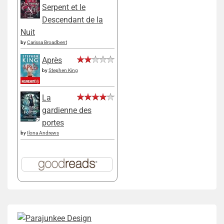
Serpent et le
Descendant de la
Nuit
by
Carissa Broadbent
Après
by
Stephen King
La
gardienne des
portes
by
Ilona Andrews