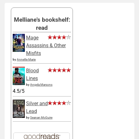
Melliane's bookshelf:
read
Mage
Assassins & Other
Misfits
by
Annette Marie
Blood
Lines
by
Angela Marsons
4.5/5
Silver and
Lead
by
Seanan McGuire