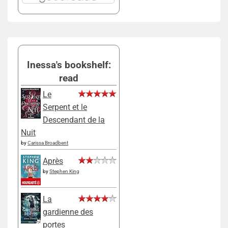
Inessa's bookshelf:
read
Le
Serpent et le
Descendant de la
Nuit
by
Carissa Broadbent
Après
by
Stephen King
La
gardienne des
portes