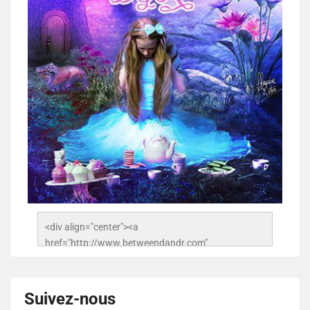
<div align="center"><a 
href="http://www.betweendandr.com" 
title="Between D&R"><img 
src="https://image.ibb.co/jcfFOA/14141704-
503716673157532-2788222864243652657-n.jpg" 
Suivez-nous
alt="Between D&R" style="border:none;" /></a>