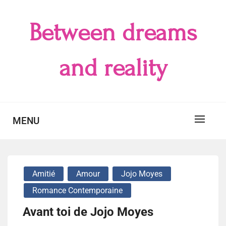
Skip
to
Between dreams
content
and reality
MENU
Amitié
Amour
Jojo Moyes
Romance Contemporaine
Avant toi de Jojo Moyes