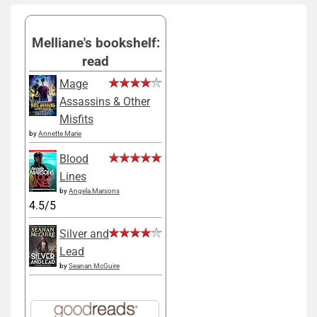
Melliane's bookshelf:
read
Mage
Assassins & Other
Misfits
by
Annette Marie
Blood
Lines
by
Angela Marsons
4.5/5
Silver and
Lead
by
Seanan McGuire