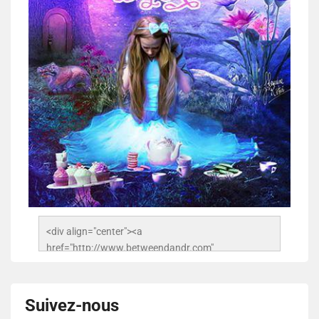
<div align="center"><a 
href="http://www.betweendandr.com" 
title="Between D&R"><img 
src="https://image.ibb.co/jcfFOA/14141704-
503716673157532-2788222864243652657-n.jpg" 
Suivez-nous
alt="Between D&R" style="border:none;" /></a>