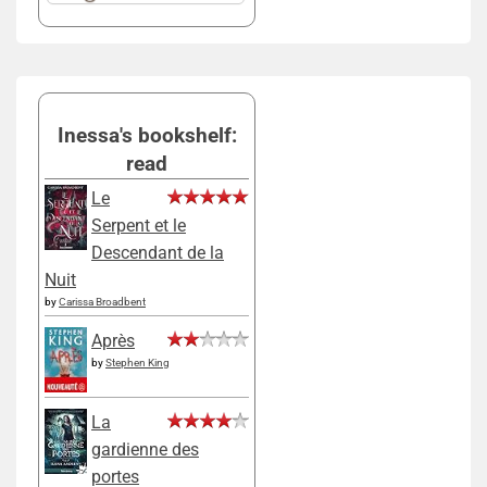
Inessa's bookshelf:
read
Le
Serpent et le
Descendant de la
Nuit
by
Carissa Broadbent
Après
by
Stephen King
La
gardienne des
portes