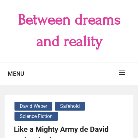
Skip
to
Between dreams
content
and reality
MENU
David Weber
Safehold
Science Fiction
Like a Mighty Army de David