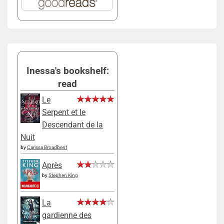
Inessa's bookshelf:
read
Le
Serpent et le
Descendant de la
Nuit
by
Carissa Broadbent
Après
by
Stephen King
La
gardienne des