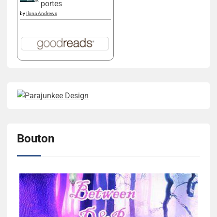
portes
by
Ilona Andrews
Bouton