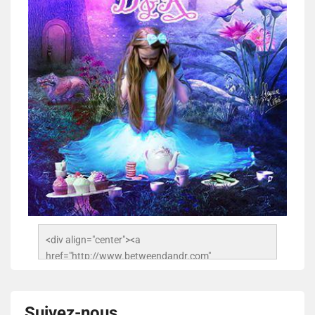
<div align="center"><a 
href="http://www.betweendandr.com" 
title="Between D&R"><img 
src="https://image.ibb.co/jcfFOA/14141704-
503716673157532-2788222864243652657-n.jpg" 
Suivez-nous