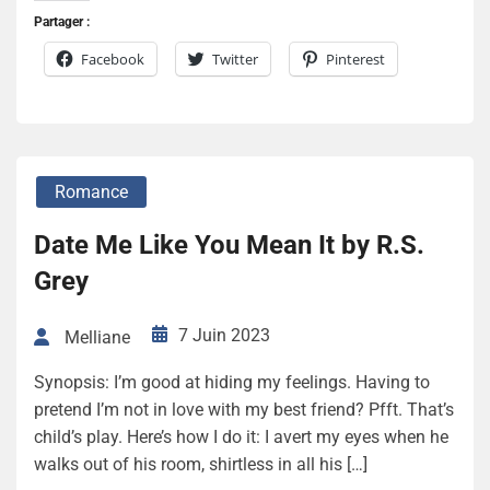
Partager :
Facebook
Twitter
Pinterest
Romance
Date Me Like You Mean It by R.S.
Grey
7 Juin 2023
Melliane
Synopsis: I’m good at hiding my feelings. Having to
pretend I’m not in love with my best friend? Pfft. That’s
child’s play. Here’s how I do it: I avert my eyes when he
walks out of his room, shirtless in all his […]