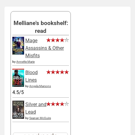
Melliane's bookshelf:
read
Mage
Assassins & Other
Misfits
by
Annette Marie
Blood
Lines
by
Angela Marsons
4.5/5
Silver and
Lead
by
Seanan McGuire