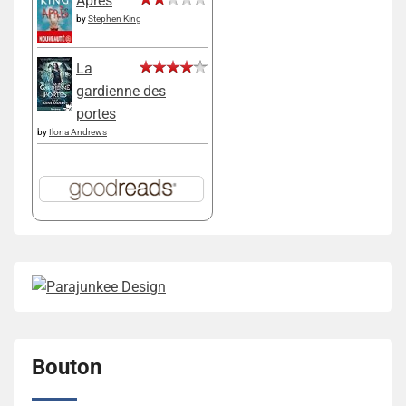
Après
by
Stephen King
La
gardienne des
portes
by
Ilona Andrews
Bouton