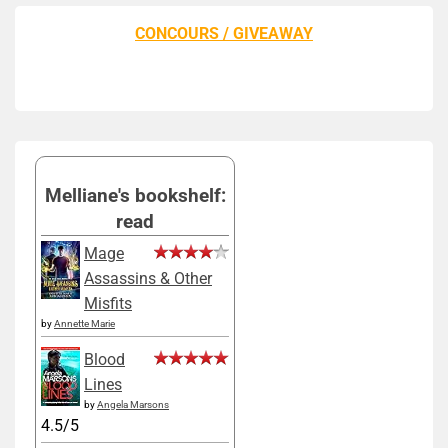
CONCOURS / GIVEAWAY
Melliane's bookshelf:
read
Mage
Assassins & Other
Misfits
by
Annette Marie
Blood
Lines
by
Angela Marsons
4.5/5