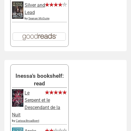
Silver and
Lead
by
Seanan McGuire
Inessa's bookshelf:
read
Le
Serpent et le
Descendant de la
Nuit
by
Carissa Broadbent