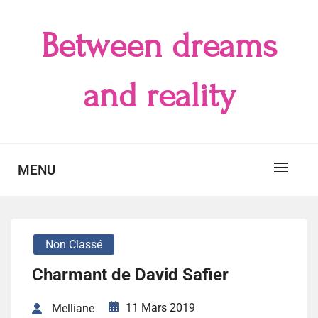
Skip
to
Between dreams
content
and reality
MENU
Non Classé
Charmant de David Safier
11 Mars 2019
Melliane