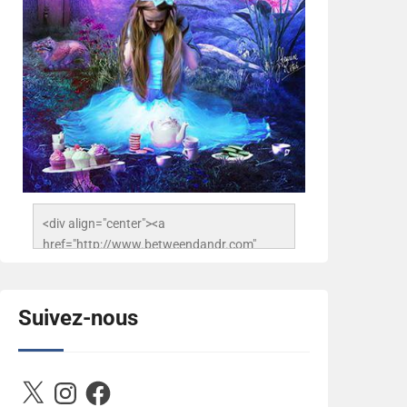
<div align="center"><a 
href="http://www.betweendandr.com" 
title="Between D&R"><img 
src="https://image.ibb.co/jcfFOA/14141704-
503716673157532-
Suivez-nous
2788222864243652657-n.jpg" 
alt="Between D&R" style="border:none;" />
</a></div>
X
Instagram
Facebook