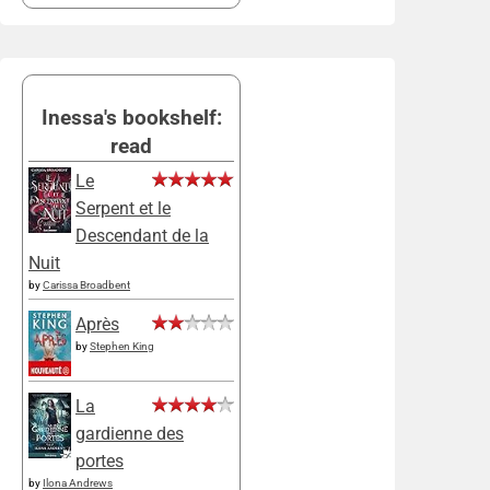
Inessa's bookshelf:
read
Le
Serpent et le
Descendant de la
Nuit
by
Carissa Broadbent
Après
by
Stephen King
La
gardienne des
portes
by
Ilona Andrews