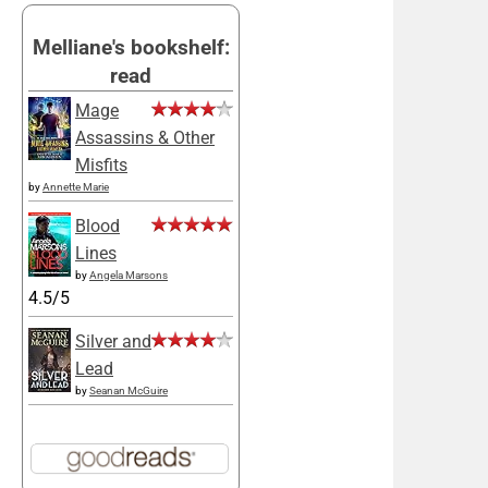
Melliane's bookshelf:
read
Mage
Assassins & Other
Misfits
by
Annette Marie
Blood
Lines
by
Angela Marsons
4.5/5
Silver and
Lead
by
Seanan McGuire