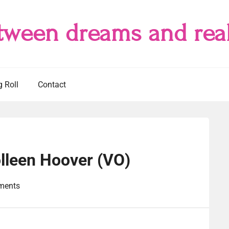
tween dreams and real
g Roll
Contact
olleen Hoover (VO)
ments