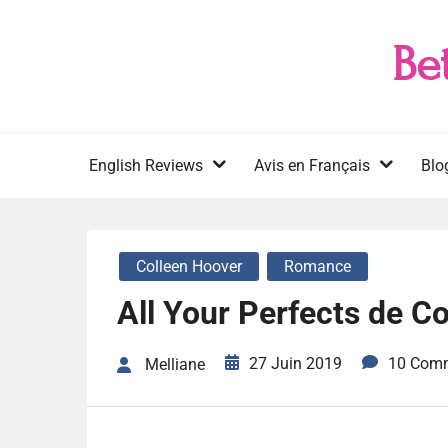
Skip
to
Be
content
English Reviews
Avis en Français
Blo
Colleen Hoover
Romance
All Your Perfects de C
27 Juin 2019
10 Com
Melliane