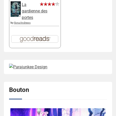
La
gardienne des
portes
by
Ilona Andrews
Bouton