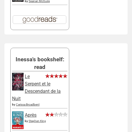
by
Seanan McGuire
Inessa's bookshelf:
read
Le
Serpent et le
Descendant de la
Nuit
by
Carissa Broadbent
Après
by
Stephen King