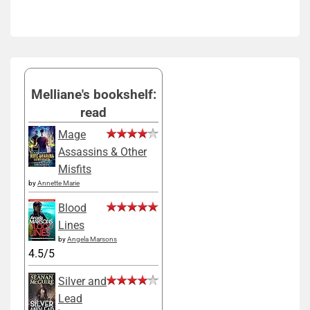
Melliane's bookshelf:
read
Mage
Assassins & Other
Misfits
by
Annette Marie
Blood
Lines
by
Angela Marsons
4.5/5
Silver and
Lead