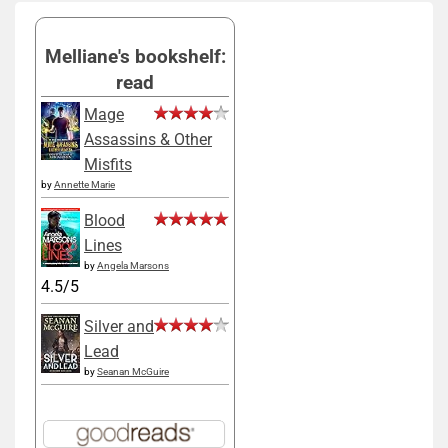
Melliane's bookshelf:
read
Mage
Assassins & Other
Misfits
by
Annette Marie
Blood
Lines
by
Angela Marsons
4.5/5
Silver and
Lead
by
Seanan McGuire