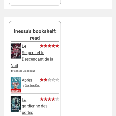
Inessa's bookshelf:
read
Le
Serpent et le
Descendant de la
Nuit
by
Carissa Broadbent
Après
by
Stephen King
La
gardienne des
portes