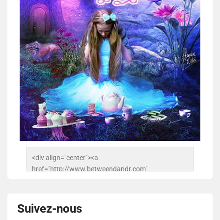
<div align="center"><a 
href="http://www.betweendandr.com" 
title="Between D&R"><img 
src="https://image.ibb.co/jcfFOA/14141704-
503716673157532-2788222864243652657-n.jpg" 
Suivez-nous
alt="Between D&R" style="border:none;" /></a>