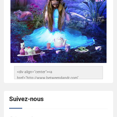
<div align="center"><a 
href="http://www.betweendandr.com" 
title="Between D&R"><img 
src="https://image.ibb.co/jcfFOA/14141704-
503716673157532-2788222864243652657-n.jpg" 
Suivez-nous
alt="Between D&R" style="border:none;" /></a>
</div>