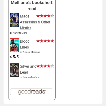
Melliane's bookshelf:
read
Mage
Assassins & Other
Misfits
by
Annette Marie
Blood
Lines
by
Angela Marsons
4.5/5
Silver and
Lead
by
Seanan McGuire