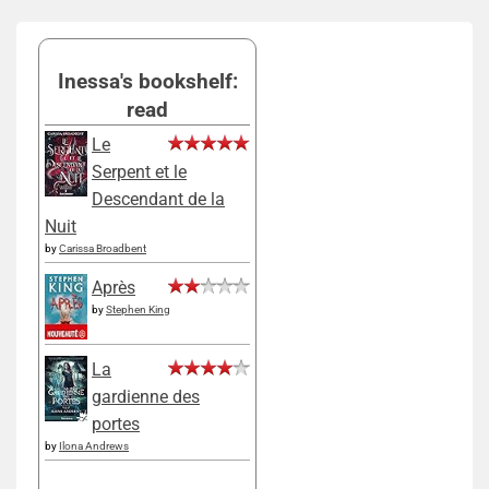
Inessa's bookshelf:
read
Le
Serpent et le
Descendant de la
Nuit
by
Carissa Broadbent
Après
by
Stephen King
La
gardienne des
portes
by
Ilona Andrews