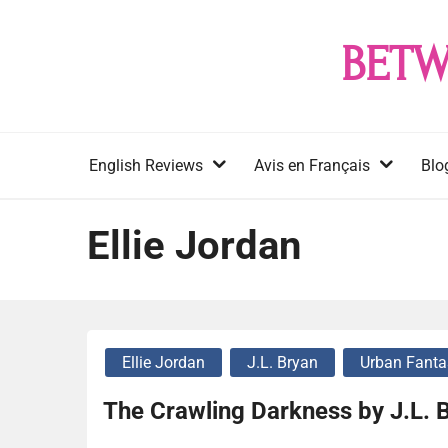
Skip
to
BETW
content
English Reviews
Avis en Français
Blo
Ellie Jordan
Ellie Jordan
J.L. Bryan
Urban Fanta
The Crawling Darkness by J.L. 