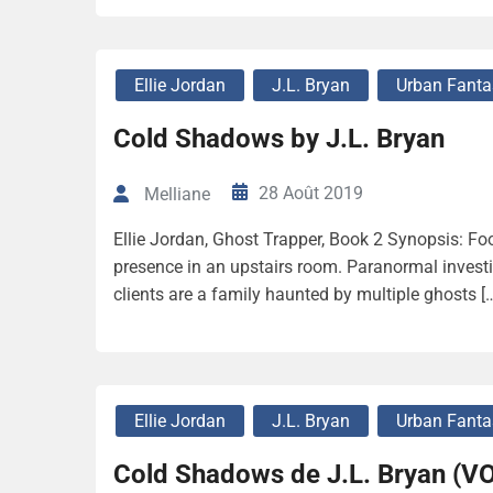
Ellie Jordan
J.L. Bryan
Urban Fanta
Cold Shadows by J.L. Bryan
28 Août 2019
Melliane
Ellie Jordan, Ghost Trapper, Book 2 Synopsis: Foo
presence in an upstairs room. Paranormal investig
clients are a family haunted by multiple ghosts [
Ellie Jordan
J.L. Bryan
Urban Fanta
Cold Shadows de J.L. Bryan (V