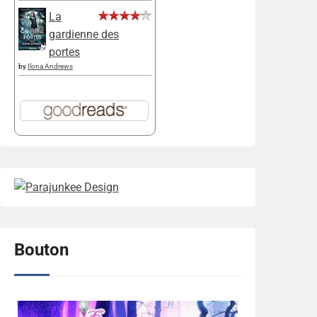
La
gardienne des
portes
by
Ilona Andrews
Bouton