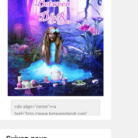
<div align="center"><a 
href="http://www.betweendandr.com" 
title="Between D&R"><img 
src="https://image.ibb.co/jcfFOA/14141704-
503716673157532-