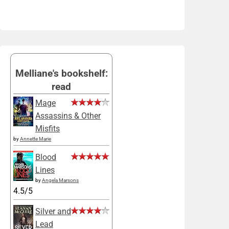
Melliane's bookshelf:
read
Mage
Assassins & Other
Misfits
by
Annette Marie
Blood
Lines
by
Angela Marsons
4.5/5
Silver and
Lead