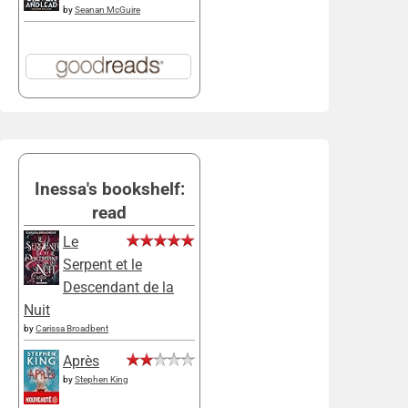
by
Seanan McGuire
Inessa's bookshelf:
read
Le
Serpent et le
Descendant de la
Nuit
by
Carissa Broadbent
Après
by
Stephen King