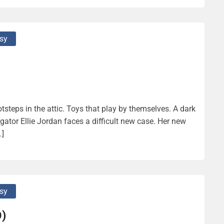
sy
tsteps in the attic. Toys that play by themselves. A dark
ator Ellie Jordan faces a difficult new case. Her new
…]
sy
O)