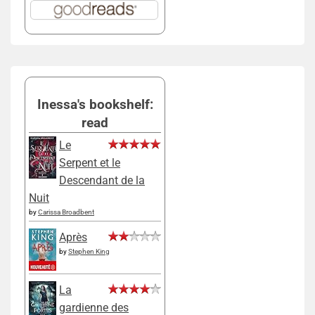
Inessa's bookshelf:
read
Le
Serpent et le
Descendant de la
Nuit
by
Carissa Broadbent
Après
by
Stephen King
La
gardienne des