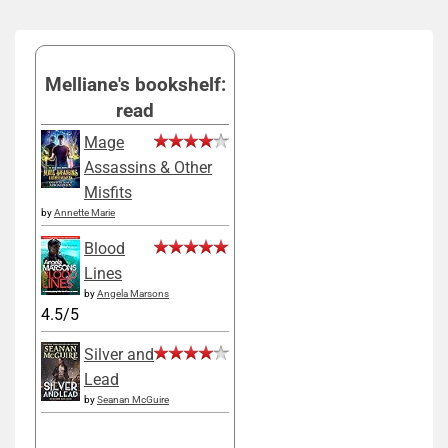
Melliane's bookshelf:
read
Mage
Assassins & Other
Misfits
by
Annette Marie
Blood
Lines
by
Angela Marsons
4.5/5
Silver and
Lead
by
Seanan McGuire