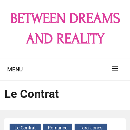
Skip
to
BETWEEN DREAMS
content
AND REALITY
MENU
Le Contrat
Le Contrat
Romance
Tara Jones