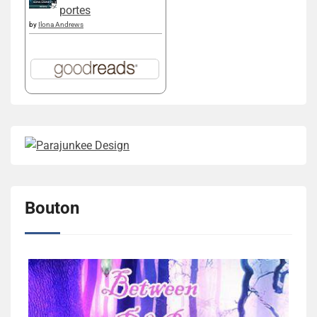
portes
by
Ilona Andrews
Bouton