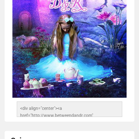
<div align="center"><a 
href="http://www.betweendandr.com" 
title="Between D&R"><img 
src="https://image.ibb.co/jcfFOA/14141704-
503716673157532-2788222864243652657-n.jpg" 