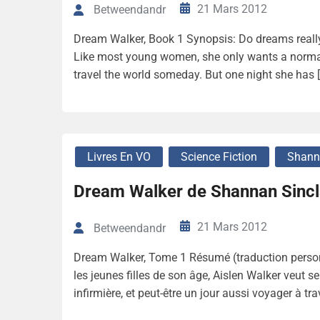
21 Mars 2012
Betweendandr
Dream Walker, Book 1 Synopsis: Do dreams really
Like most young women, she only wants a normal
travel the world someday. But one night she has 
Livres En VO
Science Fiction
Shanna
Dream Walker de Shannan Sincl
21 Mars 2012
Betweendandr
Dream Walker, Tome 1 Résumé (traduction personn
les jeunes filles de son âge, Aislen Walker veut s
infirmière, et peut-être un jour aussi voyager à trav