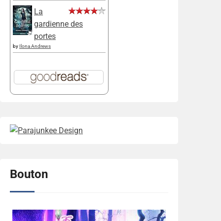
La
gardienne des
portes
by
Ilona Andrews
Bouton