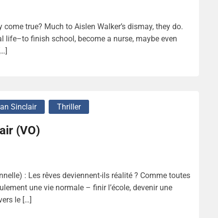
 come true? Much to Aislen Walker’s dismay, they do.
 life–to finish school, become a nurse, maybe even
[…]
n Sinclair
Thriller
air (VO)
elle) : Les rêves deviennent-ils réalité ? Comme toutes
eulement une vie normale – finir l’école, devenir une
ers le […]