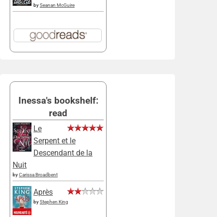
by
Seanan McGuire
Inessa's bookshelf:
read
Le
Serpent et le
Descendant de la
Nuit
by
Carissa Broadbent
Après
by
Stephen King