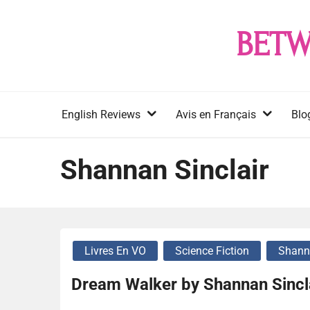
Skip
to
BETW
content
English Reviews
Avis en Français
Blo
Shannan Sinclair
Livres En VO
Science Fiction
Shanna
Dream Walker by Shannan Sincl