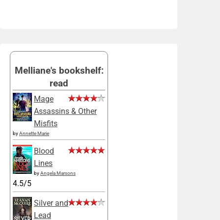
Melliane's bookshelf:
read
Mage
Assassins & Other
Misfits
by
Annette Marie
Blood
Lines
by
Angela Marsons
4.5/5
Silver and
Lead