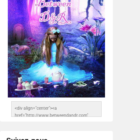
<div align="center"><a 
href="http://www.betweendandr.com" 
title="Between D&R"><img 
src="https://image.ibb.co/jcfFOA/14141704-
503716673157532-