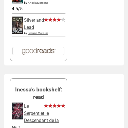
by
Angela Marsons
4.5/5
Silver and
Lead
by
Seanan McGuire
Inessa's bookshelf:
read
Le
Serpent et le
Descendant de la
Nuit