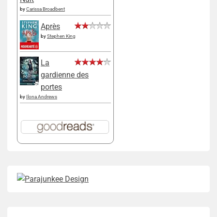
by
Carissa Broadbent
Après
by
Stephen King
La
gardienne des
portes
by
Ilona Andrews