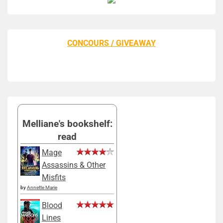
CONCOURS / GIVEAWAY
Melliane's bookshelf:
read
Mage
Assassins & Other
Misfits
by
Annette Marie
Blood
Lines