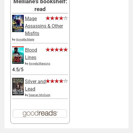
Melliane's bookshelf:
read
Mage
Assassins & Other
Misfits
by
Annette Marie
Blood
Lines
by
Angela Marsons
4.5/5
Silver and
Lead
by
Seanan McGuire