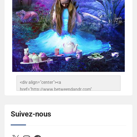
<div align="center"><a 
href="http://www.betweendandr.com" 
title="Between D&R"><img 
src="https://image.ibb.co/jcfFOA/14141704-
503716673157532-2788222864243652657-n.jpg" 
Suivez-nous
alt="Between D&R" style="border:none;" /></a>
</div>
X
Instagram
Facebook