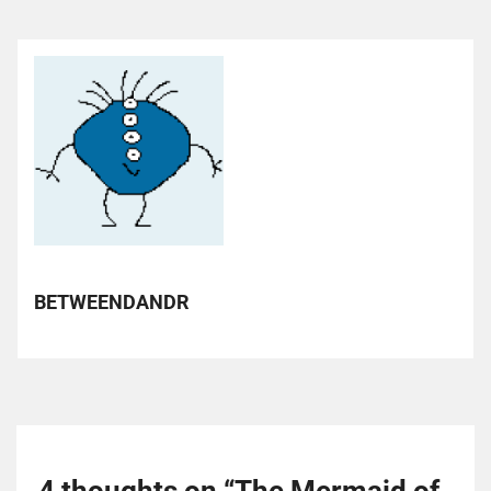
BETWEENDANDR
4 thoughts on “
The Mermaid of