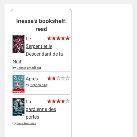
Inessa's bookshelf:
read
Le
Serpent et le
Descendant de la
Nuit
by
Carissa Broadbent
Après
by
Stephen King
La
gardienne des
portes
by
Ilona Andrews